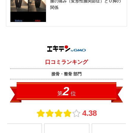
膝の痛み（変形性膝関節症）とＯ脚の
関係