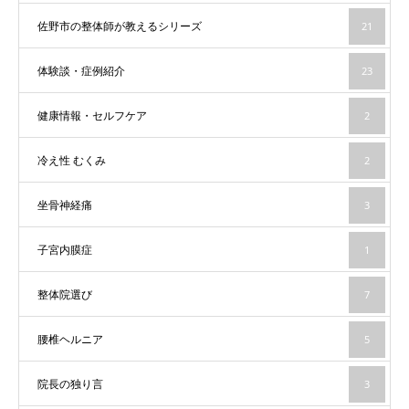
佐野市の整体師が教えるシリーズ
21
体験談・症例紹介
23
健康情報・セルフケア
2
冷え性 むくみ
2
坐骨神経痛
3
子宮内膜症
1
整体院選び
7
腰椎ヘルニア
5
院長の独り言
3