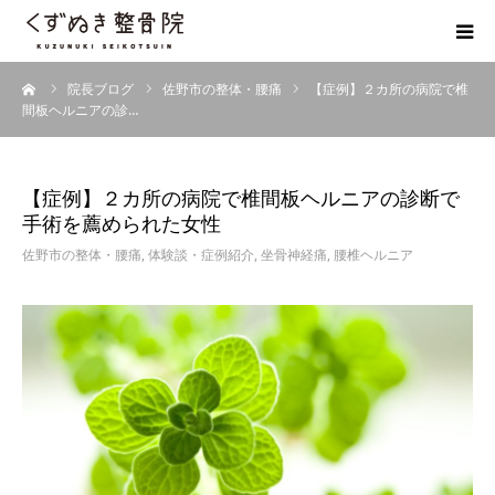
ーム
院長ブログ
佐野市の整体・腰痛
【症例】２カ所の病院で椎
初めての方へ
間板ヘルニアの診…
院長紹介
【症例】２カ所の病院で椎間板ヘルニアの診断で
整体院Q＆A
手術を薦められた女性
佐野市の整体・腰痛
,
体験談・症例紹介
,
坐骨神経痛
,
腰椎ヘルニア
お客様の声
院長ブログ
佐野市の交通事故治療 整骨院