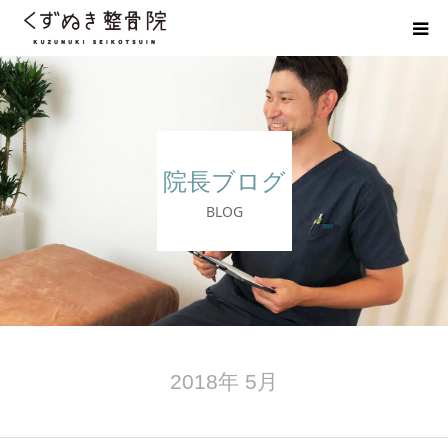
初めての方へ
院長紹介
院長ブログ
整体院Q＆A
BLOG
お客様の声
院長ブログ
佐野市の交通事故治療 整骨院
2018年 5月