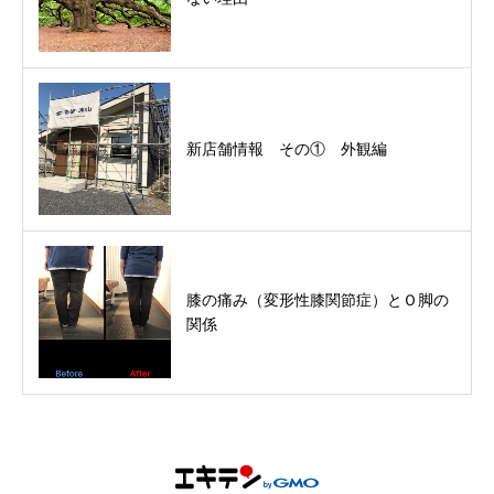
新店舗情報 その① 外観編
膝の痛み（変形性膝関節症）とＯ脚の
関係