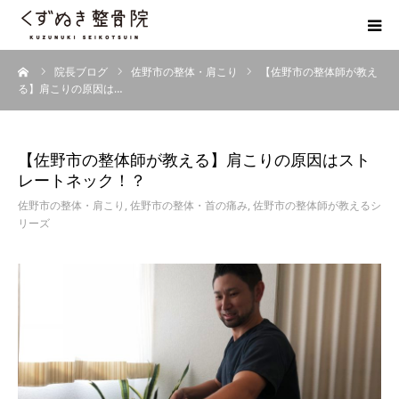
ーム
院長ブログ
佐野市の整体・肩こり
【佐野市の整体師が教え
初めての方へ
る】肩こりの原因は…
院長紹介
【佐野市の整体師が教える】肩こりの原因はスト
整体院Q＆A
レートネック！？
佐野市の整体・肩こり
,
佐野市の整体・首の痛み
,
佐野市の整体師が教えるシ
リーズ
お客様の声
院長ブログ
佐野市の交通事故治療 整骨院