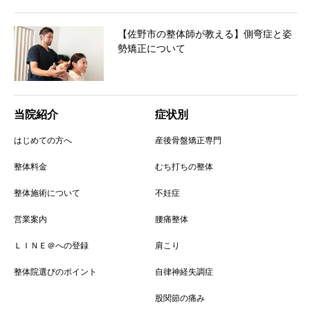
【佐野市の整体師が教える】側弯症と姿
勢矯正について
当院紹介
症状別
はじめての方へ
産後骨盤矯正専門
整体料金
むち打ちの整体
整体施術について
不妊症
営業案内
腰痛整体
ＬＩＮＥ＠への登録
肩こり
整体院選びのポイント
自律神経失調症
股関節の痛み