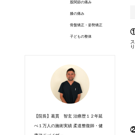
股関節の痛み
膝の痛み
骨盤矯正・姿勢矯正
子どもの整体
ス
り
【院長】葛貫 智玄 治療歴１２年延
べ１万人の施術実績 柔道整復師・健