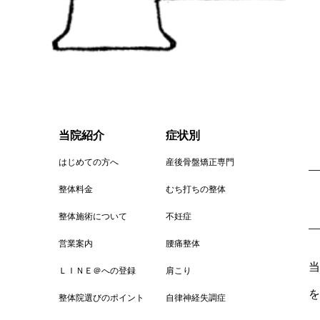
当院紹介
症状別
はじめての方へ
産後骨盤矯正専門
整体料金
むち打ちの整体
整体施術について
不妊症
営業案内
腰痛整体
当
ＬＩＮＥ＠への登録
肩こり
を
整体院選びのポイント
自律神経失調症