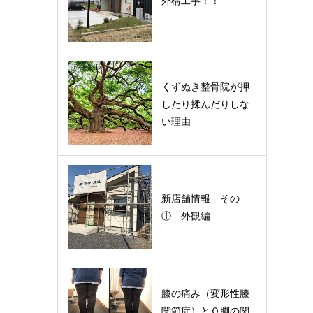
外構工事！！
くずぬき整骨院が押
したり揉んだりしな
い理由
新店舗情報 その
① 外観編
膝の痛み（変形性膝
関節症）とＯ脚の関