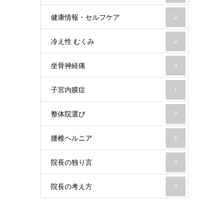
健康情報・セルフケア
2
冷え性 むくみ
2
坐骨神経痛
3
子宮内膜症
1
整体院選び
7
腰椎ヘルニア
5
院長の独り言
3
院長の考え方
3