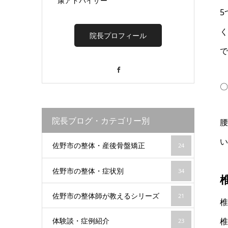
康アドバイザー
5
く
院長プロフィール
で
Facebook
〇
院長ブログ・カテゴリー別
腰
い
佐野市の整体・産後骨盤矯正
24
佐野市の整体・症状別
34
佐野市の整体師が教えるシリーズ
21
椎
体験談・症例紹介
椎
23