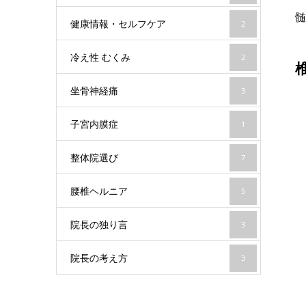
髄
健康情報・セルフケア
2
冷え性 むくみ
2
坐骨神経痛
3
子宮内膜症
1
整体院選び
7
腰椎ヘルニア
5
院長の独り言
3
院長の考え方
3