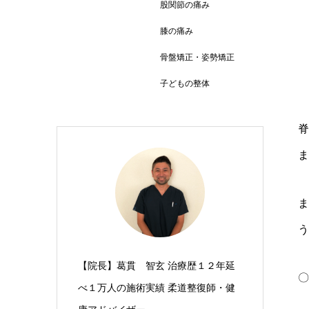
股関節の痛み
膝の痛み
骨盤矯正・姿勢矯正
子どもの整体
脊
ま
ま
う
【院長】葛貫 智玄 治療歴１２年延
〇
べ１万人の施術実績 柔道整復師・健