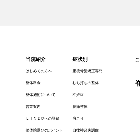
こ
当院紹介
症状別
はじめての方へ
産後骨盤矯正専門
整体料金
むち打ちの整体
整体施術について
不妊症
営業案内
腰痛整体
ＬＩＮＥ＠への登録
肩こり
整体院選びのポイント
自律神経失調症