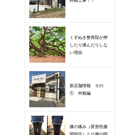
外構工事！！
くずぬき整骨院が押
したり揉んだりしな
い理由
新店舗情報 その
① 外観編
膝の痛み（変形性膝
関節症）とＯ脚の関