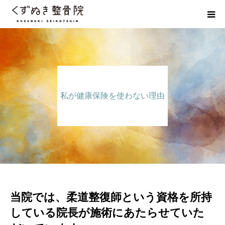
初めての方へ
院長紹介
私が健康保険を使わない理由
整体院Q＆A
お客様の声
院長ブログ
佐野市の交通事故治療 整骨院
当院では、柔道整復師という資格を所持
している院長が施術にあたらせていた