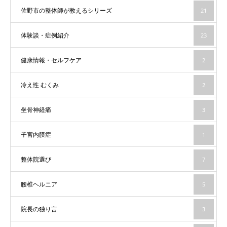
佐野市の整体師が教えるシリーズ
21
体験談・症例紹介
23
健康情報・セルフケア
2
冷え性 むくみ
2
坐骨神経痛
3
子宮内膜症
1
整体院選び
7
腰椎ヘルニア
5
院長の独り言
3