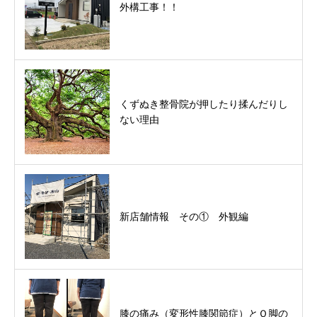
外構工事！！
くずぬき整骨院が押したり揉んだりし
ない理由
新店舗情報 その① 外観編
膝の痛み（変形性膝関節症）とＯ脚の