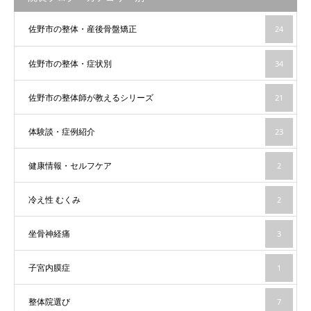
佐野市の整体・産後骨盤矯正
24
佐野市の整体・症状別
34
佐野市の整体師が教えるシリーズ
21
体験談・症例紹介
23
健康情報・セルフケア
2
冷え性 むくみ
2
坐骨神経痛
3
子宮内膜症
1
整体院選び
7