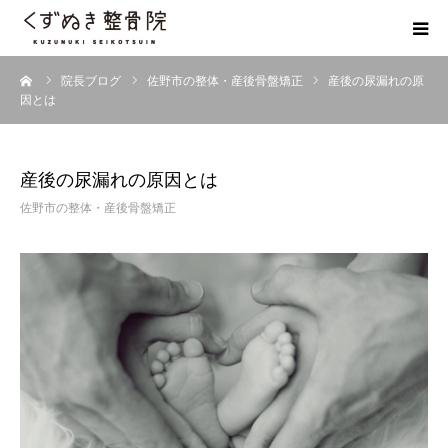
ーム
院長ブログ
佐野市の整体・産後骨盤矯正
産後の尿漏れの原
初めての方へ
因とは
院長紹介
産後の尿漏れの原因とは
整体院Q＆A
佐野市の整体・産後骨盤矯正
お客様の声
院長ブログ
佐野市の交通事故治療 整骨院