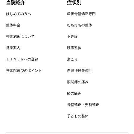
当院紹介
症状別
はじめての方へ
産後骨盤矯正専門
整体料金
むち打ちの整体
整体施術について
不妊症
営業案内
腰痛整体
ＬＩＮＥ＠への登録
肩こり
整体院選びのポイント
自律神経失調症
股関節の痛み
膝の痛み
骨盤矯正・姿勢矯正
子どもの整体