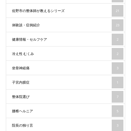
佐野市の整体師が教えるシリーズ
21
体験談・症例紹介
23
健康情報・セルフケア
2
冷え性 むくみ
2
坐骨神経痛
3
子宮内膜症
1
整体院選び
7
腰椎ヘルニア
5
院長の独り言
3