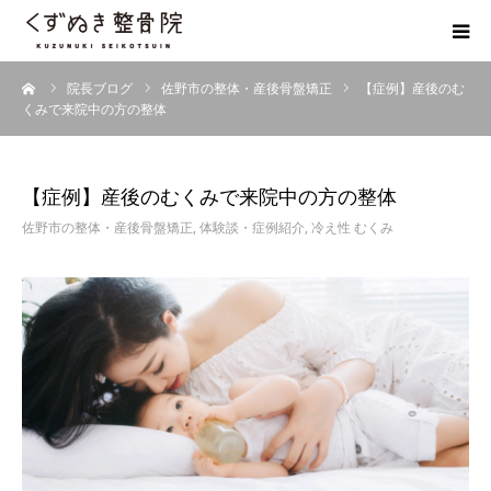
ーム
院長ブログ
佐野市の整体・産後骨盤矯正
【症例】産後のむ
初めての方へ
くみで来院中の方の整体
院長紹介
【症例】産後のむくみで来院中の方の整体
整体院Q＆A
佐野市の整体・産後骨盤矯正
,
体験談・症例紹介
,
冷え性 むくみ
お客様の声
院長ブログ
佐野市の交通事故治療 整骨院