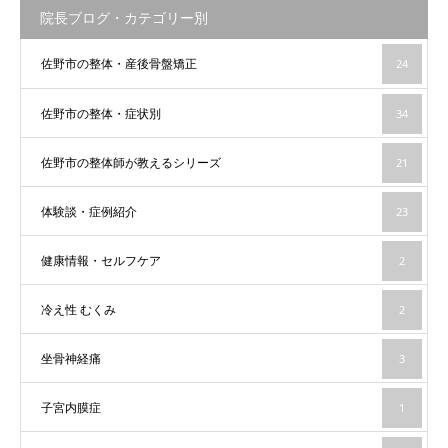
院長ブログ・カテゴリー別
佐野市の整体・産後骨盤矯正
24
佐野市の整体・症状別
34
佐野市の整体師が教えるシリーズ
21
体験談・症例紹介
23
健康情報・セルフケア
2
冷え性 むくみ
2
坐骨神経痛
3
子宮内膜症
1