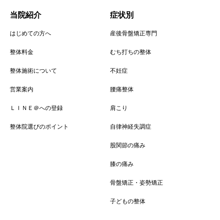
当院紹介
症状別
はじめての方へ
産後骨盤矯正専門
整体料金
むち打ちの整体
整体施術について
不妊症
営業案内
腰痛整体
ＬＩＮＥ＠への登録
肩こり
整体院選びのポイント
自律神経失調症
股関節の痛み
膝の痛み
骨盤矯正・姿勢矯正
子どもの整体