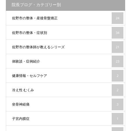
院長ブログ・カテゴリー別
佐野市の整体・産後骨盤矯正
24
佐野市の整体・症状別
34
佐野市の整体師が教えるシリーズ
21
体験談・症例紹介
23
健康情報・セルフケア
2
冷え性 むくみ
2
坐骨神経痛
3
子宮内膜症
1