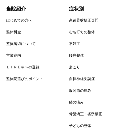
当院紹介
症状別
はじめての方へ
産後骨盤矯正専門
整体料金
むち打ちの整体
整体施術について
不妊症
営業案内
腰痛整体
ＬＩＮＥ＠への登録
肩こり
整体院選びのポイント
自律神経失調症
股関節の痛み
膝の痛み
骨盤矯正・姿勢矯正
子どもの整体