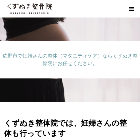
初めての方へ
院長紹介
佐野市で妊婦さんの整体（マタニティケア）ならくずぬき整
整体院Q＆A
骨院にお任せください。
お客様の声
院長ブログ
佐野市の交通事故治療 整骨院
くずぬき整体院では、妊婦さんの整
体も行っています