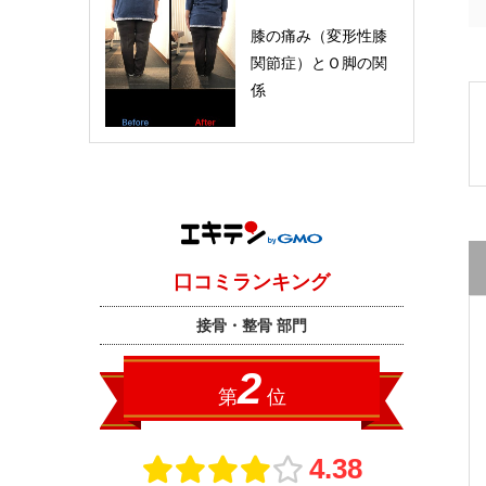
膝の痛み（変形性膝
関節症）とＯ脚の関
係