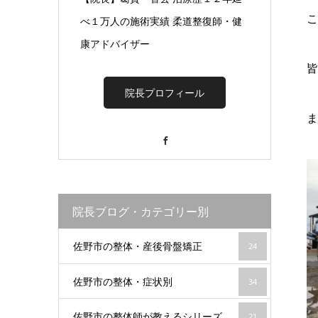
こ
べ１万人の施術実績 柔道整復師・健
康アドバイザー
皆
院長プロフィール
ま
Facebook
院長ブログ・カテゴリー別
佐野市の整体・産後骨盤矯正
24
佐野市の整体・症状別
34
佐野市の整体師が教えるシリーズ
21