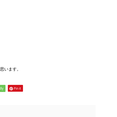
思います。
dly
Pin it