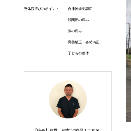
整体院選びのポイント
自律神経失調症
股関節の痛み
膝の痛み
骨盤矯正・姿勢矯正
子どもの整体
【院長】葛貫 智玄 治療歴１２年延