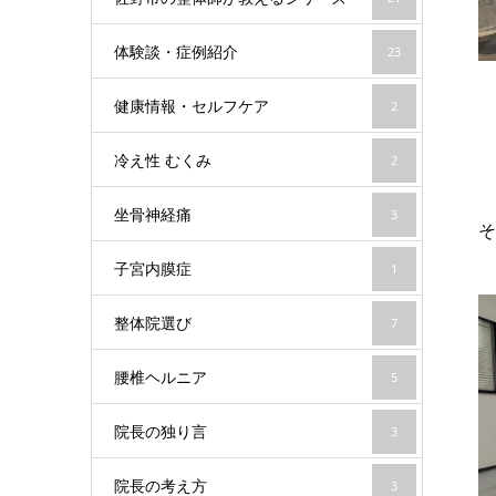
体験談・症例紹介
23
健康情報・セルフケア
2
冷え性 むくみ
2
坐骨神経痛
3
そ
子宮内膜症
1
整体院選び
7
腰椎ヘルニア
5
院長の独り言
3
院長の考え方
3