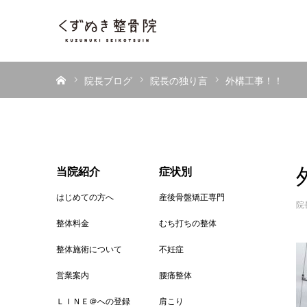
ホーム
院長ブログ
院長の独り言
外構工事！！
当院紹介
症状別
はじめての方へ
産後骨盤矯正専門
院
整体料金
むち打ちの整体
整体施術について
不妊症
営業案内
腰痛整体
ＬＩＮＥ＠への登録
肩こり