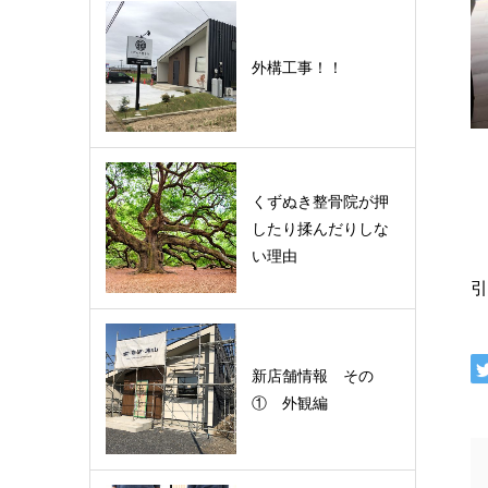
外構工事！！
くずぬき整骨院が押
したり揉んだりしな
い理由
引
新店舗情報 その
① 外観編