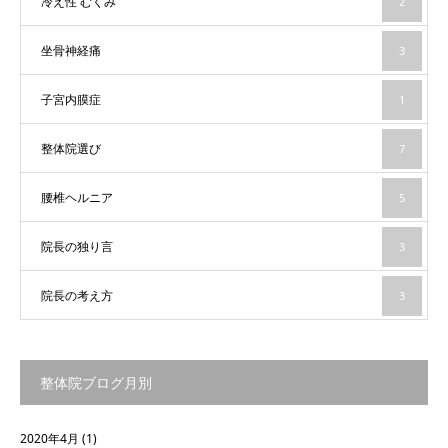
冷え性 むくみ
2
坐骨神経痛
3
子宮内膜症
1
整体院選び
7
腰椎ヘルニア
5
院長の独り言
3
院長の考え方
3
整体院ブログ月別
2020年4月
(1)