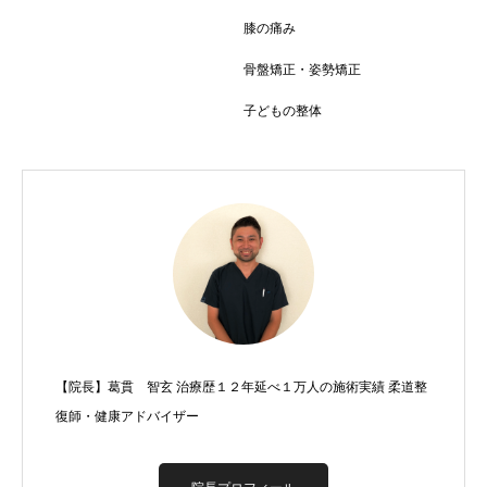
膝の痛み
骨盤矯正・姿勢矯正
子どもの整体
【院長】葛貫 智玄 治療歴１２年延べ１万人の施術実績 柔道整
復師・健康アドバイザー