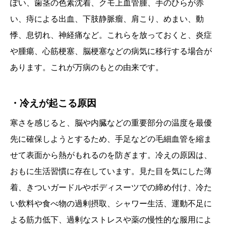
ぽい、歯茎の色素沈着、クモ上血管腫、手のひらが赤
い、痔による出血、下肢静脈瘤、肩こり、めまい、動
悸、息切れ、神経痛など。これらを放っておくと、炎症
や腫瘍、心筋梗塞、脳梗塞などの病気に移行する場合が
あります。これが万病のもとの由来です。
・冷えが起こる原因
寒さを感じると、脳や内臓などの重要部分の温度を最優
先に確保しようとするため、手足などの毛細血管を縮ま
せて表面から熱がもれるのを防ぎます。冷えの原因は、
おもに生活習慣に存在しています。見た目を気にした薄
着、きついガードルやボディスーツでの締め付け、冷た
い飲料や食べ物の過剰摂取、シャワー生活、運動不足に
よる筋力低下、過剰なストレスや薬の慢性的な服用によ