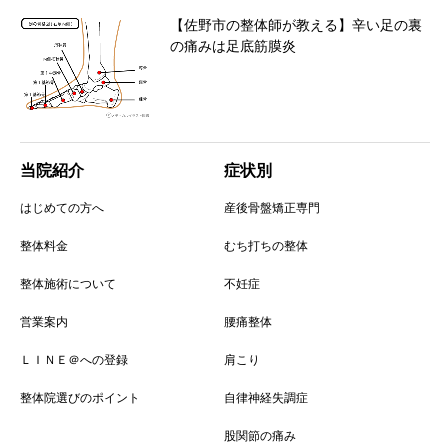
【佐野市の整体師が教える】辛い足の裏
の痛みは足底筋膜炎
当院紹介
症状別
はじめての方へ
産後骨盤矯正専門
整体料金
むち打ちの整体
整体施術について
不妊症
営業案内
腰痛整体
ＬＩＮＥ＠への登録
肩こり
整体院選びのポイント
自律神経失調症
股関節の痛み