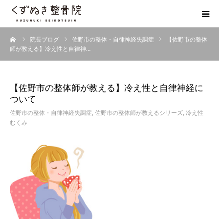
ーム
院長ブログ
佐野市の整体・自律神経失調症
【佐野市の整体
初めての方へ
師が教える】冷え性と自律神…
院長紹介
【佐野市の整体師が教える】冷え性と自律神経に
整体院Q＆A
ついて
佐野市の整体・自律神経失調症
,
佐野市の整体師が教えるシリーズ
,
冷え性
むくみ
お客様の声
院長ブログ
佐野市の交通事故治療 整骨院