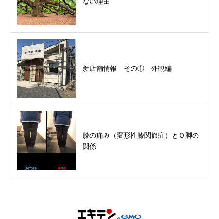
ない理由
新店舗情報 その① 外観編
膝の痛み（変形性膝関節症）とＯ脚の
関係