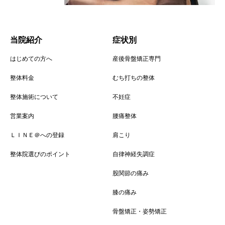
当院紹介
症状別
はじめての方へ
産後骨盤矯正専門
整体料金
むち打ちの整体
整体施術について
不妊症
営業案内
腰痛整体
ＬＩＮＥ＠への登録
肩こり
整体院選びのポイント
自律神経失調症
股関節の痛み
膝の痛み
骨盤矯正・姿勢矯正