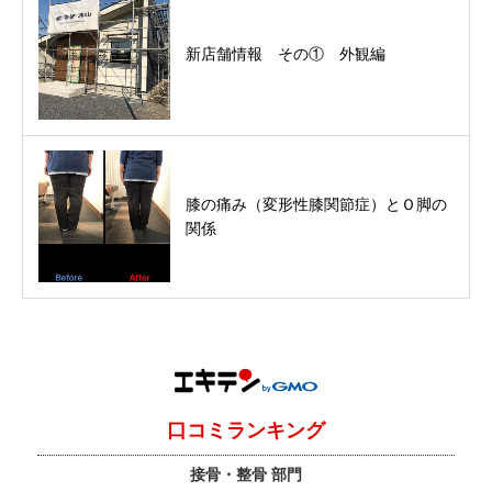
新店舗情報 その① 外観編
膝の痛み（変形性膝関節症）とＯ脚の
関係