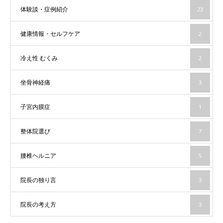
体験談・症例紹介
23
健康情報・セルフケア
2
冷え性 むくみ
2
坐骨神経痛
3
子宮内膜症
1
整体院選び
7
腰椎ヘルニア
5
院長の独り言
3
院長の考え方
3