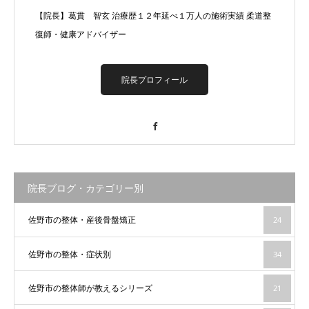
【院長】葛貫 智玄 治療歴１２年延べ１万人の施術実績 柔道整
復師・健康アドバイザー
院長プロフィール
Facebook
院長ブログ・カテゴリー別
佐野市の整体・産後骨盤矯正
24
佐野市の整体・症状別
34
佐野市の整体師が教えるシリーズ
21