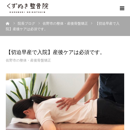
ーム
院長ブログ
佐野市の整体・産後骨盤矯正
【切迫早産で入
初めての方へ
院】産後ケアは必須です。
院長紹介
【切迫早産で入院】産後ケアは必須です。
整体院Q＆A
佐野市の整体・産後骨盤矯正
お客様の声
院長ブログ
佐野市の交通事故治療 整骨院