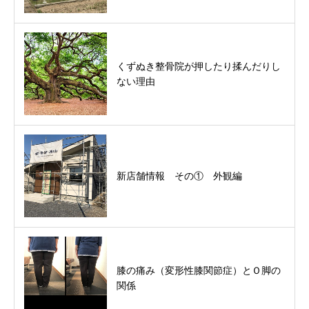
くずぬき整骨院が押したり揉んだりし
ない理由
新店舗情報 その① 外観編
膝の痛み（変形性膝関節症）とＯ脚の
関係