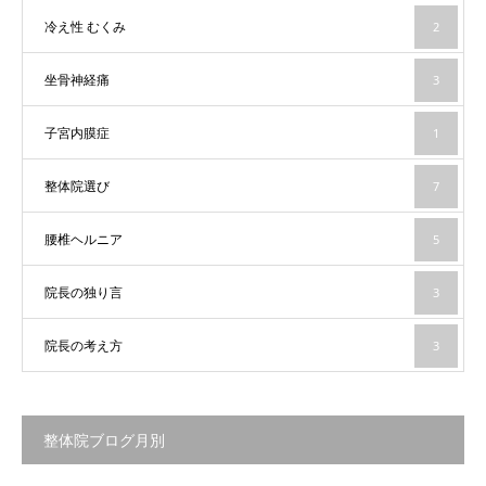
冷え性 むくみ
2
坐骨神経痛
3
子宮内膜症
1
整体院選び
7
腰椎ヘルニア
5
院長の独り言
3
院長の考え方
3
整体院ブログ月別