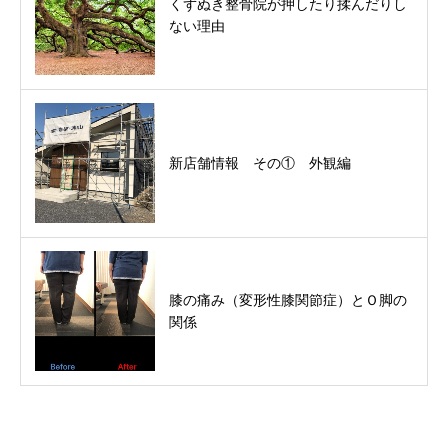
くずぬき整骨院が押したり揉んだりし
ない理由
新店舗情報 その① 外観編
膝の痛み（変形性膝関節症）とＯ脚の
関係