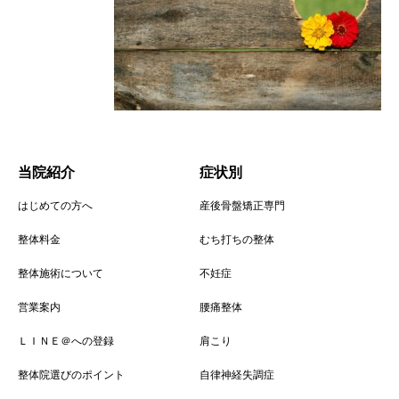
当院紹介
症状別
はじめての方へ
産後骨盤矯正専門
整体料金
むち打ちの整体
整体施術について
不妊症
営業案内
腰痛整体
ＬＩＮＥ＠への登録
肩こり
整体院選びのポイント
自律神経失調症