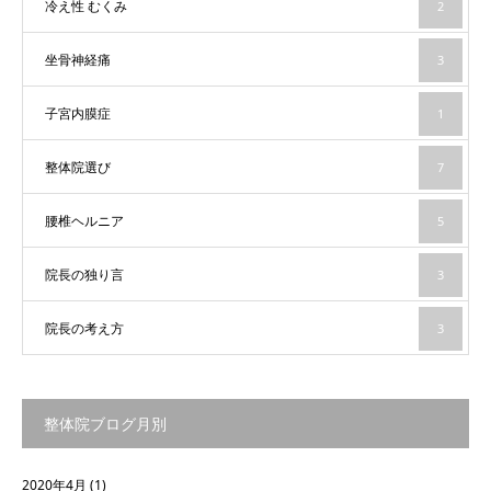
冷え性 むくみ
2
坐骨神経痛
3
子宮内膜症
1
整体院選び
7
腰椎ヘルニア
5
院長の独り言
3
院長の考え方
3
整体院ブログ月別
2020年4月
(1)