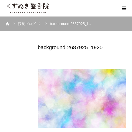
ーム
院長ブログ
background-2687925_1…
初めての方へ
院長紹介
background-2687925_1920
整体院Q＆A
お客様の声
院長ブログ
佐野市の交通事故治療 整骨院