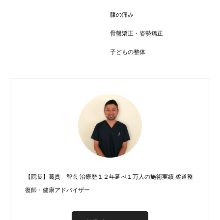
膝の痛み
骨盤矯正・姿勢矯正
子どもの整体
【院長】葛貫 智玄 治療歴１２年延べ１万人の施術実績 柔道整
復師・健康アドバイザー