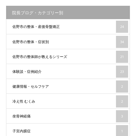
院長ブログ・カテゴリー別
佐野市の整体・産後骨盤矯正
24
佐野市の整体・症状別
34
佐野市の整体師が教えるシリーズ
21
体験談・症例紹介
23
健康情報・セルフケア
2
冷え性 むくみ
2
坐骨神経痛
3
子宮内膜症
1