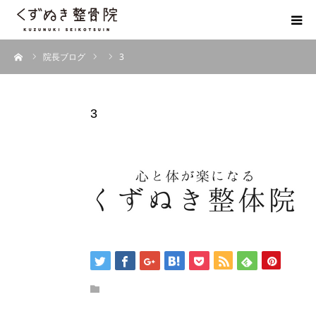
ーム
院長ブログ
3
初めての方へ
院長紹介
3
整体院Q＆A
お客様の声
院長ブログ
佐野市の交通事故治療 整骨院