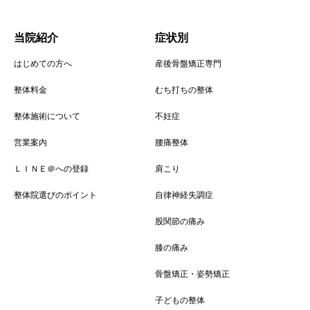
当院紹介
症状別
はじめての方へ
産後骨盤矯正専門
整体料金
むち打ちの整体
整体施術について
不妊症
営業案内
腰痛整体
ＬＩＮＥ＠への登録
肩こり
整体院選びのポイント
自律神経失調症
股関節の痛み
膝の痛み
骨盤矯正・姿勢矯正
子どもの整体