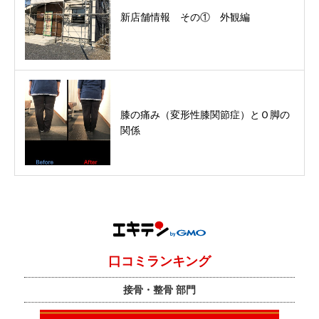
新店舗情報 その① 外観編
膝の痛み（変形性膝関節症）とＯ脚の
関係