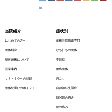
当院紹介
症状別
はじめての方へ
産後骨盤矯正専門
整体料金
むち打ちの整体
整体施術について
不妊症
営業案内
腰痛整体
ＬＩＮＥ＠への登録
肩こり
整体院選びのポイント
自律神経失調症
股関節の痛み
膝の痛み