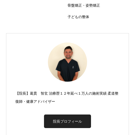
骨盤矯正・姿勢矯正
子どもの整体
【院長】葛貫 智玄 治療歴１２年延べ１万人の施術実績 柔道整
復師・健康アドバイザー
院長プロフィール