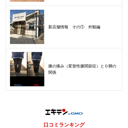
新店舗情報 その① 外観編
膝の痛み（変形性膝関節症）とＯ脚の
関係