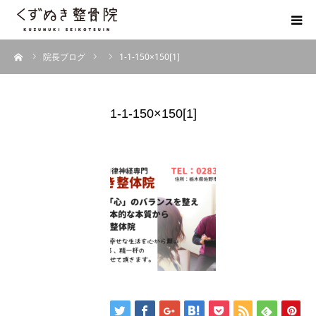
ーム
院長ブログ
1-1-150×150[1]
初めての方へ
院長紹介
1-1-150×150[1]
整体院Q＆A
お客様の声
院長ブログ
佐野市の交通事故治療 整骨院