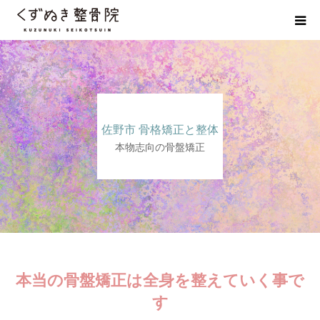
初めての方へ
院長紹介
佐野市 骨格矯正と整体
整体院Q＆A
本物志向の骨盤矯正
お客様の声
院長ブログ
佐野市の交通事故治療 整骨院
本当の骨盤矯正は全身を整えていく事で
す