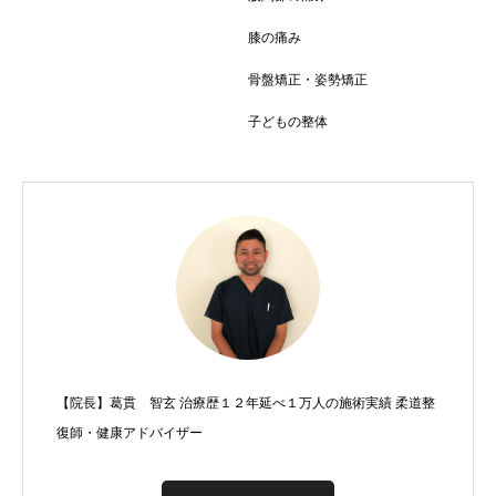
膝の痛み
骨盤矯正・姿勢矯正
子どもの整体
【院長】葛貫 智玄 治療歴１２年延べ１万人の施術実績 柔道整
復師・健康アドバイザー