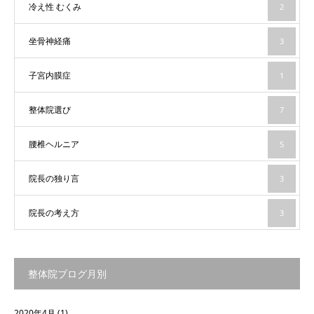
冷え性 むくみ
2
坐骨神経痛
3
子宮内膜症
1
整体院選び
7
腰椎ヘルニア
5
院長の独り言
3
院長の考え方
3
整体院ブログ月別
2020年4月
(1)