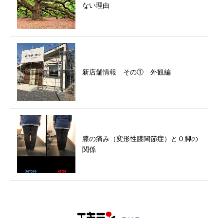
ない理由
新店舗情報 その① 外観編
膝の痛み（変形性膝関節症）とＯ脚の
関係