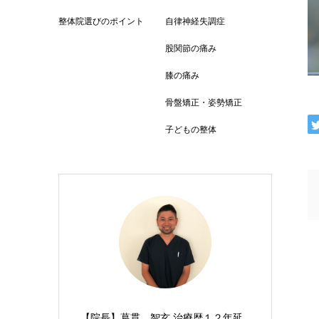
整体院選びのポイント
自律神経失調症
股関節の痛み
膝の痛み
骨盤矯正・姿勢矯正
子どもの整体
【院長】葛貫 智玄 治療歴１２年延