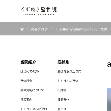
ホーム
院長ブログ
a-fleshy-plant-3571733_1920
a
当院紹介
症状別
はじめての方へ
産後骨盤矯正専門
整体料金
むち打ちの整体
整体施術について
不妊症
営業案内
腰痛整体
ＬＩＮＥ＠への登録
肩こり