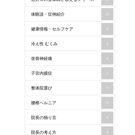
体験談・症例紹介
23
健康情報・セルフケア
2
冷え性 むくみ
2
坐骨神経痛
3
子宮内膜症
1
整体院選び
7
腰椎ヘルニア
5
院長の独り言
3
院長の考え方
3