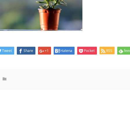
Tweet
Share
+1
Hatena
Pocket
RSS
fee