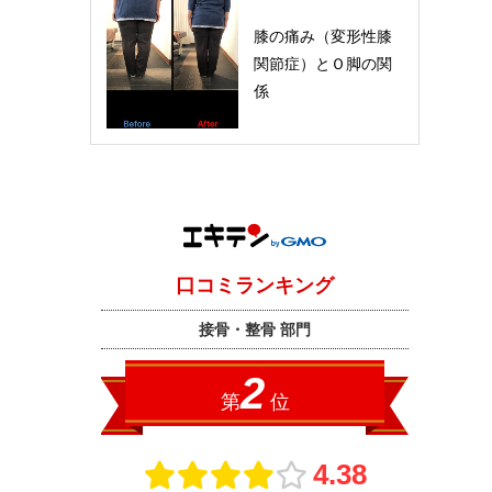
膝の痛み（変形性膝
関節症）とＯ脚の関
係