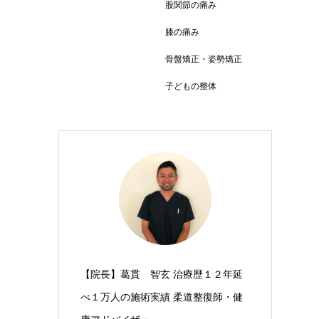
股関節の痛み
膝の痛み
骨盤矯正・姿勢矯正
子どもの整体
【院長】葛貫 智玄 治療歴１２年延
べ１万人の施術実績 柔道整復師・健