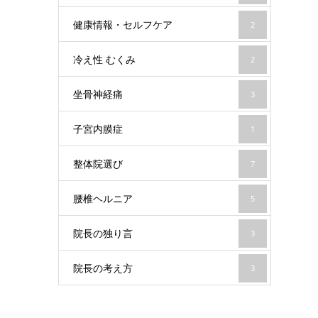
健康情報・セルフケア
2
冷え性 むくみ
2
坐骨神経痛
3
子宮内膜症
1
整体院選び
7
腰椎ヘルニア
5
院長の独り言
3
院長の考え方
3