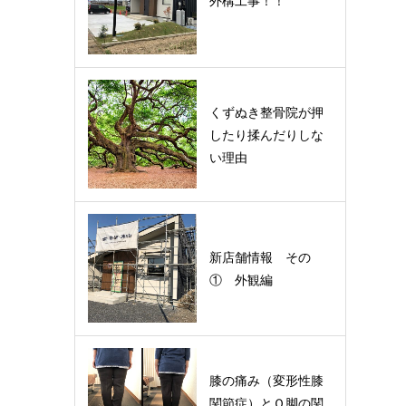
外構工事！！
くずぬき整骨院が押
したり揉んだりしな
い理由
新店舗情報 その
① 外観編
膝の痛み（変形性膝
関節症）とＯ脚の関