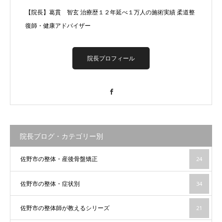
【院長】葛貫 智玄 治療歴１２年延べ１万人の施術実績 柔道整
復師・健康アドバイザー
院長プロフィール
Facebook
院長ブログ・カテゴリー別
佐野市の整体・産後骨盤矯正
24
佐野市の整体・症状別
34
佐野市の整体師が教えるシリーズ
21