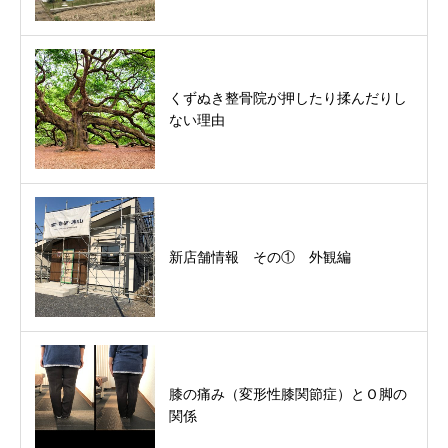
くずぬき整骨院が押したり揉んだりし
ない理由
新店舗情報 その① 外観編
膝の痛み（変形性膝関節症）とＯ脚の
関係