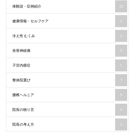
体験談・症例紹介
23
健康情報・セルフケア
2
冷え性 むくみ
2
坐骨神経痛
3
子宮内膜症
1
整体院選び
7
腰椎ヘルニア
5
院長の独り言
3
院長の考え方
3