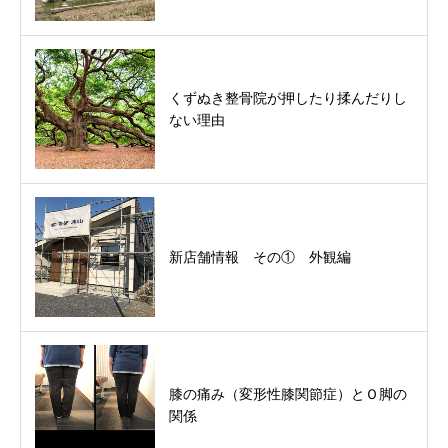
くずぬき整骨院が押したり揉んだりし
ない理由
新店舗情報 その① 外観編
膝の痛み（変形性膝関節症）とＯ脚の
関係