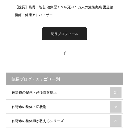
【院長】葛貫 智玄 治療歴１２年延べ１万人の施術実績 柔道整
復師・健康アドバイザー
院長プロフィール
Facebook
院長ブログ・カテゴリー別
佐野市の整体・産後骨盤矯正
24
佐野市の整体・症状別
34
佐野市の整体師が教えるシリーズ
21