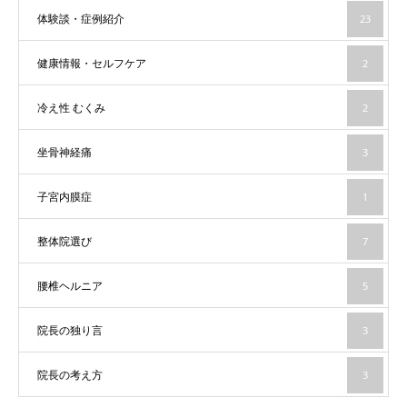
体験談・症例紹介
23
健康情報・セルフケア
2
冷え性 むくみ
2
坐骨神経痛
3
子宮内膜症
1
整体院選び
7
腰椎ヘルニア
5
院長の独り言
3
院長の考え方
3