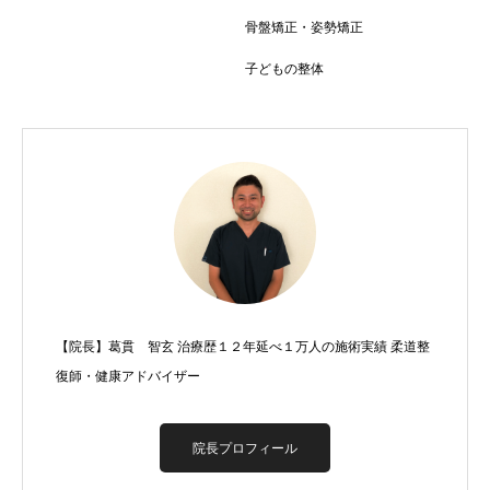
骨盤矯正・姿勢矯正
子どもの整体
【院長】葛貫 智玄 治療歴１２年延べ１万人の施術実績 柔道整
復師・健康アドバイザー
院長プロフィール