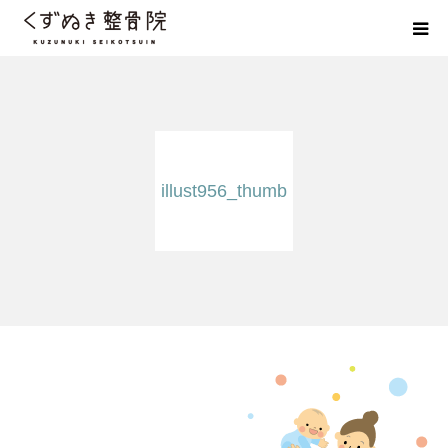
初めての方へ
院長紹介
illust956_thumb
整体院Q＆A
お客様の声
院長ブログ
佐野市の交通事故治療 整骨院