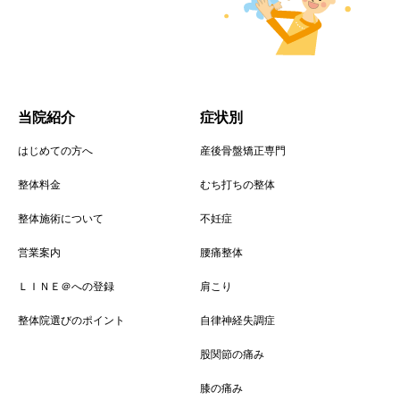
当院紹介
症状別
はじめての方へ
産後骨盤矯正専門
整体料金
むち打ちの整体
整体施術について
不妊症
営業案内
腰痛整体
ＬＩＮＥ＠への登録
肩こり
整体院選びのポイント
自律神経失調症
股関節の痛み
膝の痛み