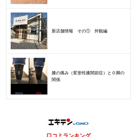
新店舗情報 その① 外観編
膝の痛み（変形性膝関節症）とＯ脚の
関係