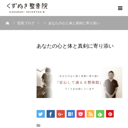
ーム
院長ブログ
あなたの心と体と真剣に寄り添い
初めての方へ
院長紹介
あなたの心と体と真剣に寄り添い
整体院Q＆A
お客様の声
院長ブログ
佐野市の交通事故治療 整骨院