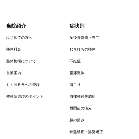
当院紹介
症状別
はじめての方へ
産後骨盤矯正専門
整体料金
むち打ちの整体
整体施術について
不妊症
営業案内
腰痛整体
ＬＩＮＥ＠への登録
肩こり
整体院選びのポイント
自律神経失調症
股関節の痛み
膝の痛み
骨盤矯正・姿勢矯正