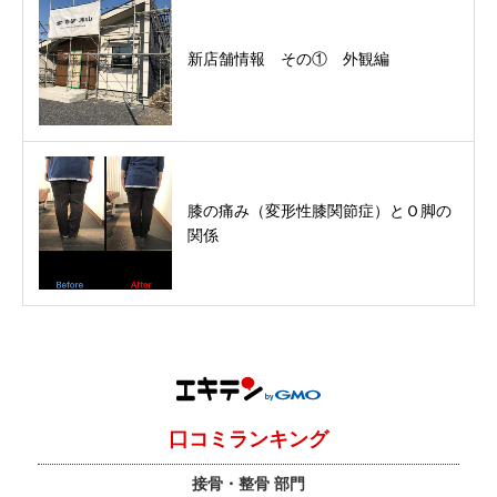
新店舗情報 その① 外観編
膝の痛み（変形性膝関節症）とＯ脚の
関係