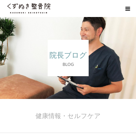
初めての方へ
院長紹介
院長ブログ
整体院Q＆A
BLOG
お客様の声
院長ブログ
佐野市の交通事故治療 整骨院
健康情報・セルフケア