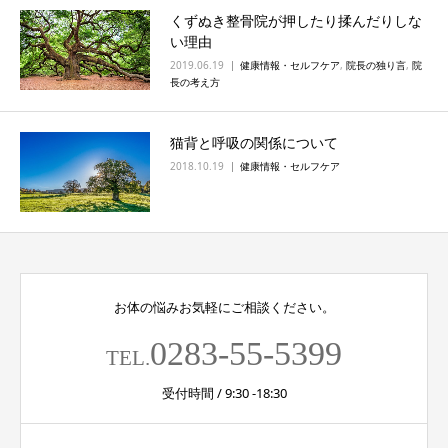
くずぬき整骨院が押したり揉んだりしな
い理由
2019.06.19
健康情報・セルフケア
,
院長の独り言
,
院
長の考え方
猫背と呼吸の関係について
2018.10.19
健康情報・セルフケア
お体の悩みお気軽にご相談ください。
0283-55-5399
TEL.
受付時間 / 9:30 -18:30