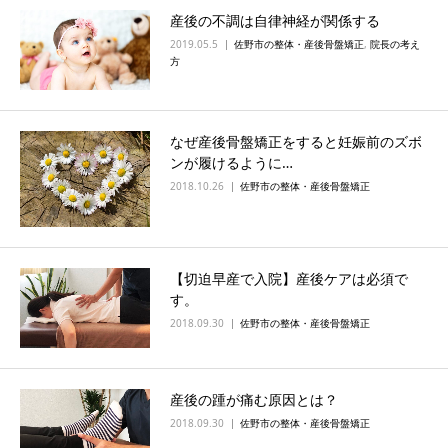
産後の不調は自律神経が関係する
2019.05.5
佐野市の整体・産後骨盤矯正
,
院長の考え
方
なぜ産後骨盤矯正をすると妊娠前のズボ
ンが履けるように…
2018.10.26
佐野市の整体・産後骨盤矯正
【切迫早産で入院】産後ケアは必須で
す。
2018.09.30
佐野市の整体・産後骨盤矯正
産後の踵が痛む原因とは？
2018.09.30
佐野市の整体・産後骨盤矯正