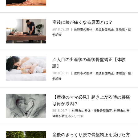
産後に膝が痛くなる原因とは？
2018.09.29
佐野市の整体・産後骨盤矯正
,
体験談・症
例紹介
４人目の出産後の産後骨盤矯正【体験
談】
2018.09.11
佐野市の整体・産後骨盤矯正
,
体験談・症
例紹介
【産後のママ必見】起き上がる時の腰痛
は何が原因？
2018.09.7
佐野市の整体・産後骨盤矯正
,
佐野市の整
体師が教えるシリーズ
産後のぎっくり腰で骨盤矯正を受けた方