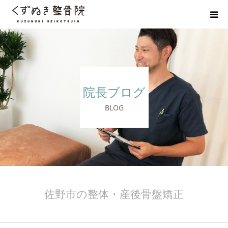
初めての方へ
院長紹介
院長ブログ
整体院Q＆A
BLOG
お客様の声
院長ブログ
佐野市の交通事故治療 整骨院
佐野市の整体・産後骨盤矯正