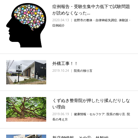
症例報告・受験生集中力低下で試験問題
が読めなくなった…
2020.04.13
佐野市の整体・自律神経失調症
,
体験談・
症例紹介
外構工事！！
2019.10.24
院長の独り言
くずぬき整骨院が押したり揉んだりしな
い理由
2019.06.19
健康情報・セルフケア
,
院長の独り言
,
院
長の考え方
新店舗情報 その① 外観編