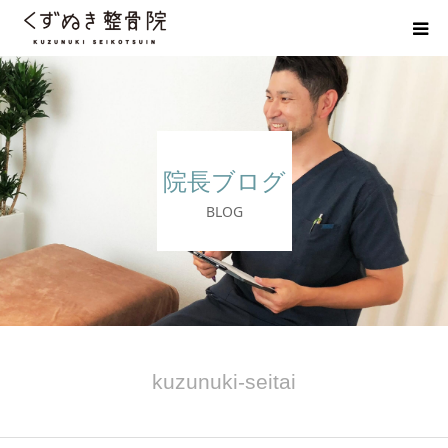
初めての方へ
院長紹介
院長ブログ
整体院Q＆A
BLOG
お客様の声
院長ブログ
佐野市の交通事故治療 整骨院
kuzunuki-seitai