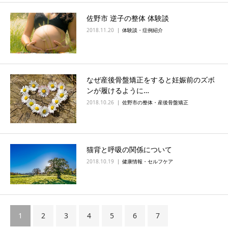
佐野市 逆子の整体 体験談
2018.11.20
体験談・症例紹介
なぜ産後骨盤矯正をすると妊娠前のズボ
ンが履けるように…
2018.10.26
佐野市の整体・産後骨盤矯正
猫背と呼吸の関係について
2018.10.19
健康情報・セルフケア
1
2
3
4
5
6
7