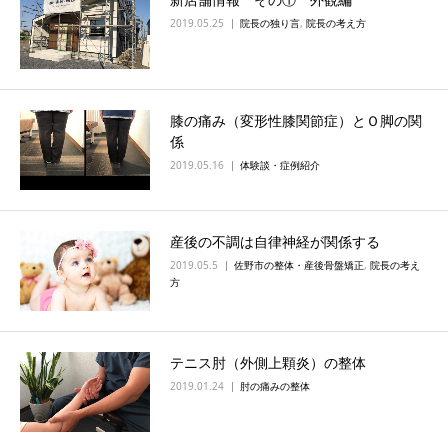
2019.05.25
院長の独り言
,
院長の考え方
膝の痛み（変形性膝関節症）とＯ脚の関
係
2019.05.16
体験談・症例紹介
産後の不調は自律神経が関係する
2019.05.5
佐野市の整体・産後骨盤矯正
,
院長の考え
方
テニス肘（外側上顆炎）の整体
2019.01.24
肘の痛みの整体