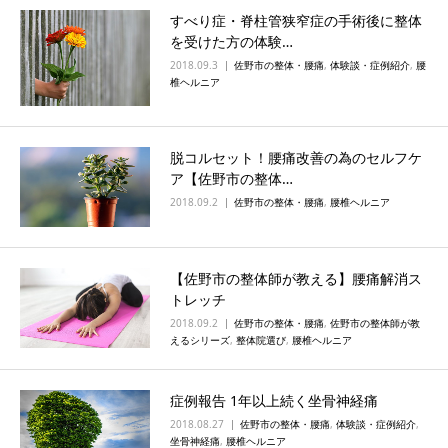
すべり症・脊柱管狭窄症の手術後に整体
を受けた方の体験…
2018.09.3
佐野市の整体・腰痛
,
体験談・症例紹介
,
腰
椎ヘルニア
脱コルセット！腰痛改善の為のセルフケ
ア【佐野市の整体…
2018.09.2
佐野市の整体・腰痛
,
腰椎ヘルニア
【佐野市の整体師が教える】腰痛解消ス
トレッチ
2018.09.2
佐野市の整体・腰痛
,
佐野市の整体師が教
えるシリーズ
,
整体院選び
,
腰椎ヘルニア
症例報告 1年以上続く坐骨神経痛
2018.08.27
佐野市の整体・腰痛
,
体験談・症例紹介
,
坐骨神経痛
,
腰椎ヘルニア