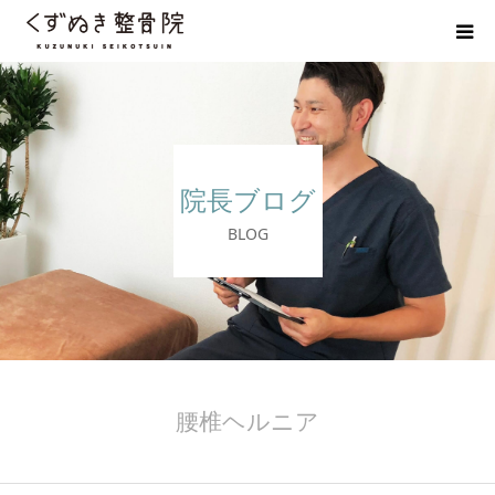
初めての方へ
院長紹介
院長ブログ
整体院Q＆A
BLOG
お客様の声
院長ブログ
佐野市の交通事故治療 整骨院
腰椎ヘルニア